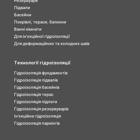
Резервуари
Підвали
Басейни
Покрівлі, тераси, балкони
Ванні кімнати
Для інʼєкційної гідроізоляції
Для деформаційних та холодних швів
Технології гідроізоляції
Гідроізоляція фундаментів
Гідроізоляція підвалів
Гідроізоляція басейнів
Гідроізоляція терас
Гідроізоляція підлоги
Гідроізоляція резервуварів
Інʼєкційна гідроізоляція
Гідроізоляція паркінгів