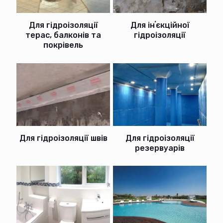
Для гідроізоляції
Для інʼєкційної
терас, балконів та
гідроізоляції
покрівель
Для гідроізоляції швів
Для гідроізоляції
резервуарів