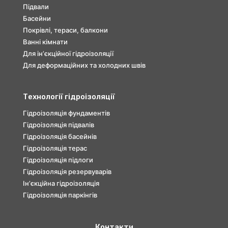
Підвали
Басейни
Покрівлі, тераси, балкони
Ванні кімнати
Для інʼєкційної гідроізоляції
Для деформаційних та холодних швів
Технології гідроізоляції
Гідроізоляція фундаментів
Гідроізоляція підвалів
Гідроізоляція басейнів
Гідроізоляція терас
Гідроізоляція підлоги
Гідроізоляція резервуварів
Інʼєкційна гідроізоляція
Гідроізоляція паркінгів
Контакти