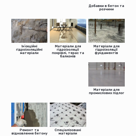
Добавки в бетон та
розчини
Інʼєкційні
Матеріали для
Матеріали для
гідроізоляційні
гідроізоляції
гідроізоляції
матеріали
покрівлі, терас та
фундаментів
балконів
Матеріали для
промислових підлог
Ремонт та
Спеціалізовані
відновлення бетону
матеріали