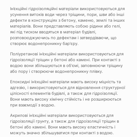
Ін’єкційні гідроізоляційні матеріали використовуються для
усунення витоків води через тріщини, пори, шви або інші
дефекти в конструкціях з бетону, каменю, землі та інших
матеріалів. Вони представляють собою рідини або гелі,
які під тиском вводяться в матеріал будівлі,
розповсюджуючись по дефектам і затвердіваючи, що
створює водонепроникну бар'єру.
Поліуретанові ін’єкційні матеріали використовуються для
гідроізоляції тріщин у бетоні або камені. При контакті з
водою вони збільшуються в об'ємі, заповнюючи тріщину
або пору і створюючи водонепроникну плівку.
Епоксидні ін’єкційні матеріали мають високу міцність та
адгезію, і використовуються для відновлення структурної
цілісності елементів будівлі, а також для гідроізоляції.
Вони мають високу хімічну стійкість і не розширюються
при взаємодії з водою.
Акрилові ін’єкційні матеріали використовуються для
гідроізоляції грунту, а також для гідроізоляції тріщин в
бетоні або камені. Вони мають високу еластичність і
можуть значно збільшуватися при контакті з водою.