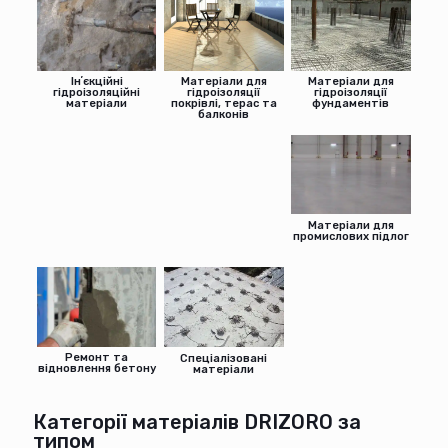
Інʼєкційні
Матеріали для
Матеріали для
гідроізоляційні
гідроізоляції
гідроізоляції
матеріали
покрівлі, терас та
фундаментів
балконів
Матеріали для
промислових підлог
Ремонт та
Спеціалізовані
відновлення бетону
матеріали
Категорії матеріалів DRIZORO за
типом