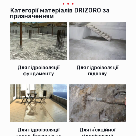
Категорії матеріалів DRIZORO за
призначенням
Для гідроізоляції
Для гідроізоляції
фундаменту
підвалу
Для гідроізоляції
Для інʼєкційної
терас, балконів та
гідроізоляції