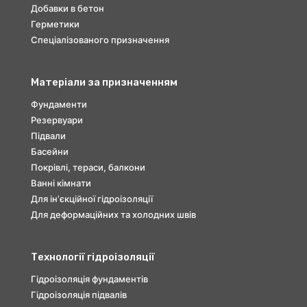
Добавки в бетон
Герметики
Спеціалізованого призначення
Матеріали за призначенням
Фундаменти
Резервуари
Підвали
Басейни
Покрівлі, тераси, балкони
Ванні кімнати
Для інʼєкційної гідроізоляції
Для деформаційних та холодних швів
Технології гідроізоляції
Гідроізоляція фундаментів
Гідроізоляція підвалів