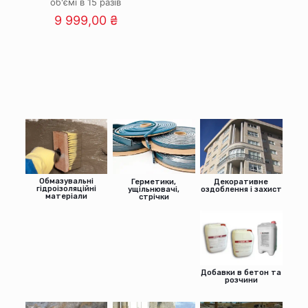
об'ємі в 15 разів
9 999,00
₴
Обмазувальні
Герметики,
Декоративне
гідроізоляційні
ущільнювачі,
оздоблення і захист
матеріали
стрічки
Добавки в бетон та
розчини