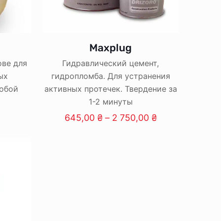
Maxplug
ове для
Гидравлический цемент,
ых
гидропломба. Для устранения
обой
активных протечек. Твердение за
1-2 минуты
Price
645,00
₴
–
2 750,00
₴
range:
This
645,00 ₴
product
through
has
2 750,00 ₴
multiple
variants.
The
options