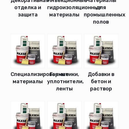
Декоративная
Инъекционные
Материалы
отделка и
гидроизоляционные
для
защита
материалы
промышленных
полов
Специализированные
Герметики,
Добавки в
материалы
уплотнители,
бетон и
ленты
раствор