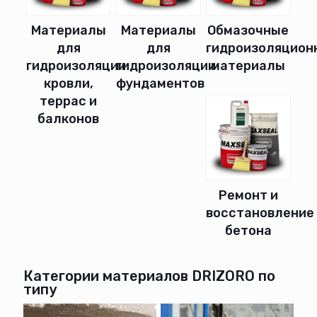
Материалы
Материалы
Обмазочные
для
для
гидроизоляцион
гидроизоляции
гидроизоляции
материалы
кровли,
фундаментов
террас и
балконов
Ремонт и
восстановление
бетона
Категории материалов DRIZORO по
типу